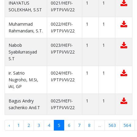
INAYATUS
0021/HEFI-
1
1
SOLEKHAH, S.ST
I/PTPI/VI/22
Muhammad
0022/HEFI-
1
1
Rahmandani, S.T.
I/PTPI/VI/22
Nabob
0023/HEFI-
1
1
Syabilurrasyad
I/PTPI/VI/22
S.T
ir. Satrio
0024/HEFI-
1
1
Nugroho, M.Si,
I/PTPI/VI/22
iAI, GP
Bagus Andry
0025/HEFI-
1
1
sachenko And.T
I/PTPI/VI/22
‹
1
2
3
4
5
6
7
8
...
563
564