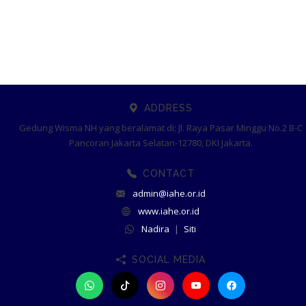
ADDRESS
Gedung Wisma NH yang beralamat di; Jl. Raya Pasar Minggu No.2 B-C
Pancoran Jakarta Selatan-12780, DKI Jakarta.
CONTACT
admin@iahe.or.id
www.iahe.or.id
Nadira
|
Siti
SOCIAL MEDIA